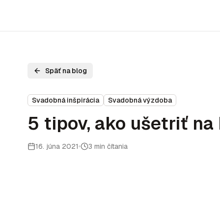
Späť na blog
Svadobná inšpirácia
Svadobná výzdoba
5 tipov, ako ušetriť n
16. júna 2021
3 min čítania