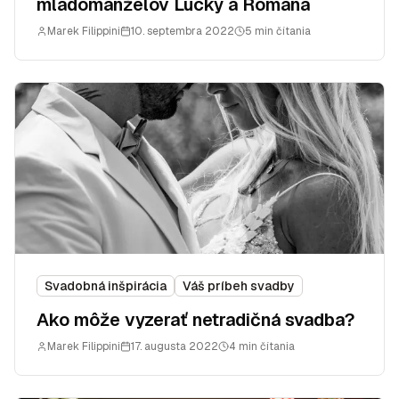
mladomanželov Lucky a Romana
Marek Filippini
10. septembra 2022
5 min čítania
Svadobná inšpirácia
Váš príbeh svadby
Ako môže vyzerať netradičná svadba?
Marek Filippini
17. augusta 2022
4 min čítania