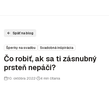
Späť na blog
Šperky na svadbu
Svadobná inšpirácia
Čo robiť, ak sa ti zásnubný
prsteň nepáči?
10. októbra 2022
4 min čítania