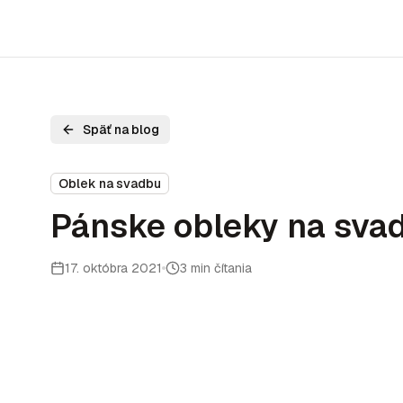
Späť na blog
Oblek na svadbu
Pánske obleky na svad
17. októbra 2021
3 min čítania