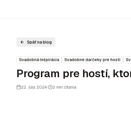
Späť na blog
Svadobná inšpirácia
Svadobné darčeky pre hostí
Sv
Program pre hostí, kto
22. júla 2024
2 min čítania