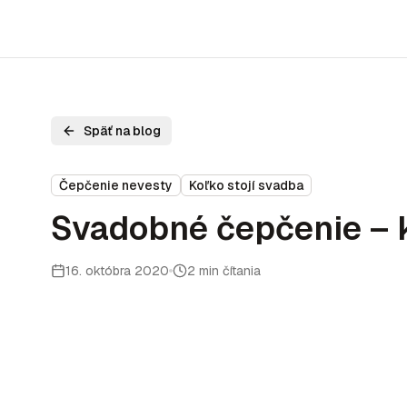
Späť na blog
Čepčenie nevesty
Koľko stojí svadba
Svadobné čepčenie – k
16. októbra 2020
2 min čítania