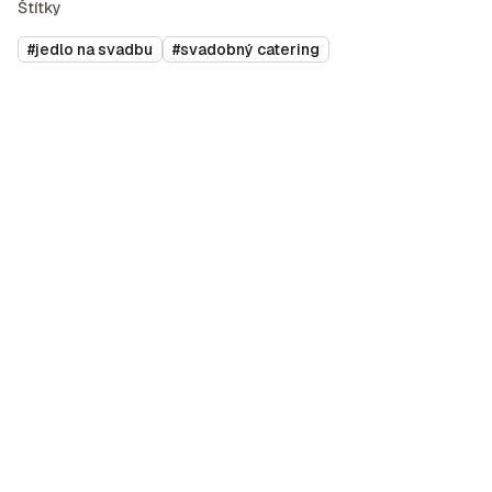
Štítky
#
jedlo na svadbu
#
svadobný catering