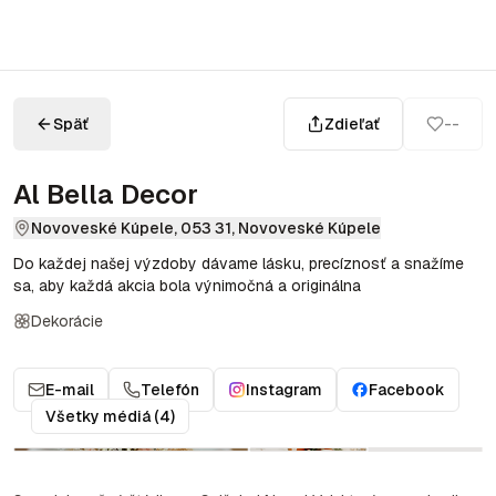
Späť
Zdieľať
--
Al Bella Decor
Novoveské Kúpele, 053 31, Novoveské Kúpele
Do každej našej výzdoby dávame lásku, precíznosť a snažíme
sa, aby každá akcia bola výnimočná a originálna
Dekorácie
E-mail
Telefón
Instagram
Facebook
Všetky médiá (4)