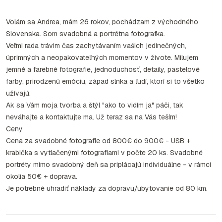
Volám sa Andrea, mám 26 rokov, pochádzam z východného
Slovenska. Som svadobná a portrétna fotografka.
Veľmi rada trávim čas zachytávaním vašich jedinečných,
úprimných a neopakovateľných momentov v živote. Milujem
jemné a farebné fotografie, jednoduchosť, detaily, pastelové
farby, prirodzenú emóciu, západ slnka a ľudí, ktorí si to všetko
užívajú.
Ak sa Vám moja tvorba a štýl "ako to vidím ja" páči, tak
neváhajte a kontaktujte ma. Už teraz sa na Vás teším!
Ceny
Cena za svadobné fotografie od 800€ do 900€ - USB +
krabička s vytlačenými fotografiami v počte 20 ks. Svadobné
portréty mimo svadobný deň sa priplácajú individuálne - v rámci
okolia 50€ + doprava.
Je potrebné uhradiť náklady za dopravu/ubytovanie od 80 km.