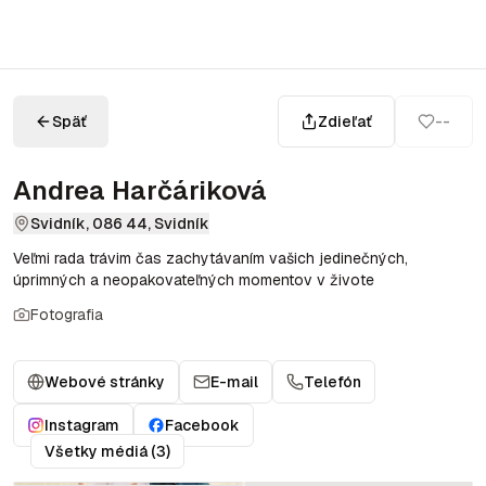
Späť
Zdieľať
--
Andrea Harčáriková
Svidník, 086 44, Svidník
Veľmi rada trávim čas zachytávaním vašich jedinečných,
úprimných a neopakovateľných momentov v živote
Fotografia
Webové stránky
E-mail
Telefón
Instagram
Facebook
Všetky médiá (3)