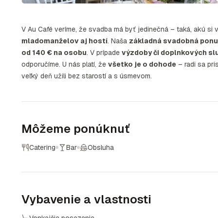
V Au Café veríme, že svadba má byť jedinečná – taká, akú si 
mladomanželov aj hostí
. Naša
základná svadobná pon
od 140 € na osobu
. V prípade
výzdoby či doplnkových sl
odporučíme. U nás platí, že
všetko je o dohode
– radi sa pr
veľký deň užili bez starostí a s úsmevom.
Môžeme ponúknuť
Catering
Bar
Obsluha
Vybavenie a vlastnosti