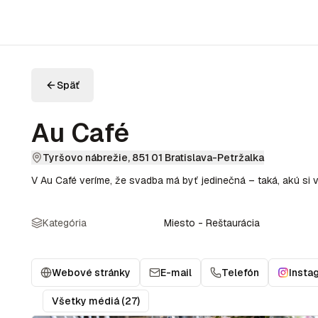
Späť
Au Café
Tyršovo nábrežie, 851 01 Bratislava-Petržalka
V Au Café veríme, že svadba má byť jedinečná – taká, akú si v
Kategória
Miesto - Reštaurácia
Webové stránky
E-mail
Telefón
Insta
Všetky médiá (27)