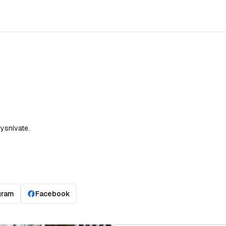
ysnívate.
gram
Facebook