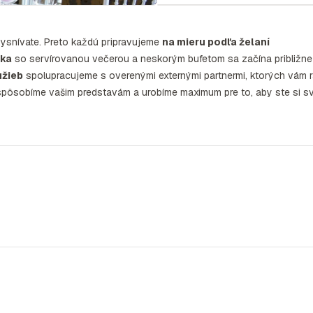
vysnívate. Preto každú pripravujeme
na mieru podľa želaní
uka
so servírovanou večerou a neskorým bufetom sa začína približne
užieb
spolupracujeme s overenými externými partnermi, ktorých vám r
ispôsobíme vašim predstavám a urobíme maximum pre to, aby ste si s