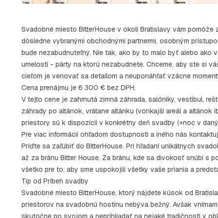
Svadobné miesto BitterHouse v okolí Bratislavy vám pomôže 
dôsledne vybranými obchodnými partnermi, osobným prístupom
bude nezabudnuteľný. Nie tak, ako by to malo byť alebo ako vš
umelosti - párty na ktorú nezabudnete. Chceme, aby ste si váš 
cieľom je venovať sa detailom a neuponáhľať vzácne moment
Cena prenájmu je 6 300 € bez DPH.
V tejto cene je zahrnutá zimná záhrada, salóniky, vestibul, reš
záhrady po altánok, vrátane altánku (vonkajší areál a altánok 
priestory sú k dispozícii v konkrétny deň svadby (+noc v daný d
Pre viac informácii ohľadom dostupnosti a iného nás kontaktuj
Príďte sa zaľúbiť do BitterHouse. Pri hľadaní unikátnych svado
až za bránu Bitter House. Za bránu, kde sa divokosť snúbi s 
všetko pre to, aby sme uspokojili všetky vaše priania a predst
Tip od Príbeh svadby
Svadobné miesto BitterHouse, ktorý nájdete kúsok od Bratis
priestorov na svadobnú hostinu nebýva bežný. Avšak vnímame 
skutočne po svojom a neprihliadať na nejaké tradičnosti v ob