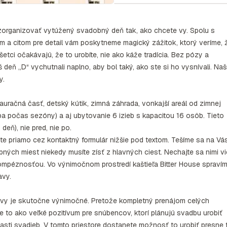
zorganizovať vytúžený svadobný deň tak, ako chcete vy. Spolu s
 a citom pre detail vám poskytneme magický zážitok, ktorý veríme, 
etci očakávajú, že to urobíte, nie ako káže tradícia. Bez pózy a
deň „D“ vychutnali naplno, aby bol taký, ako ste si ho vysnívali. Naš
y.
tauračná časť, detský kútik, zimná záhrada, vonkajší areál od zimnej
iba počas sezóny) a aj ubytovanie 6 izieb s kapacitou 16 osôb. Tieto
eň), nie pred, nie po.
te priamo cez kontaktný formulár nižšie pod textom. Tešíme sa na Vás
bných miest niekedy musíte zísť z hlavných ciest. Nechajte sa nimi v
pompéznosťou. Vo výnimočnom prostredí kaštieľa Bitter House spraví
avy.
lavy je skutočne výnimočné. Pretože kompletný prenájom celých
to ako veľké pozitívum pre snúbencov, ktorí plánujú svadbu urobiť
lasti svadieb. V tomto priestore dostanete možnosť to urobiť presne 