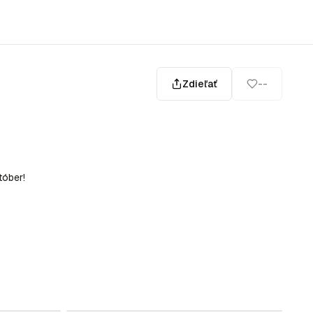
Zdieľať
--
tóber!