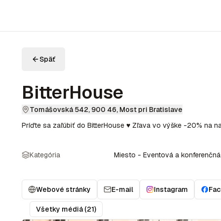
Späť
BitterHouse
Tomášovská 542, 900 46, Most pri Bratislave
Príďte sa zaľúbiť do BitterHouse ♥ Zľava vo výške -20% na na
Kategória
Miesto - Eventová a konferenčná
Webové stránky
E-mail
Instagram
Fa
Všetky médiá (21)