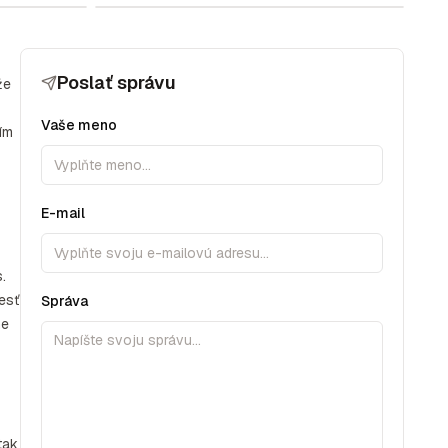
Poslať správu
že
Vaše meno
ím
E-mail
.
iesť
Správa
me
tak