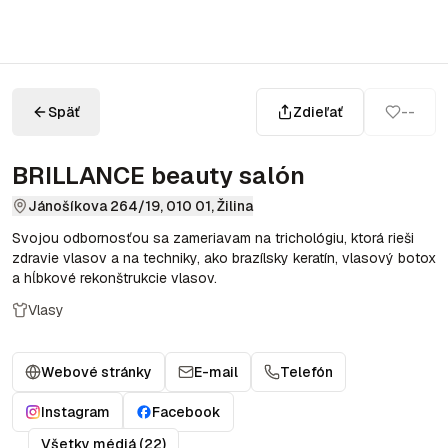
Späť
Zdieľať
--
BRILLANCE beauty salón
Jánošíkova 264/19, 010 01, Žilina
Svojou odbornosťou sa zameriavam na trichológiu, ktorá rieši
zdravie vlasov a na techniky, ako brazílsky keratín, vlasový botox
a hĺbkové rekonštrukcie vlasov.
Vlasy
Webové stránky
E-mail
Telefón
Instagram
Facebook
Všetky médiá (22)