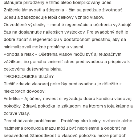
plánujete prirodzený vzhľad alebo komplikovaný účes.
Zníženie lámavosti a štiepenia - čím sa predlžuje životnosť
účesu a zabezpečuje lepší celkový vzhľad vlasov.
Osvedčené výsledky - mnohé regenerácie a ošetrenia vyžadujú
čas na dosiahnutie najlepších výsledkov. Pre svadobný deň je
dobré začať s regeneráciou v dostatočnom predstihu, aby sa
minimalizovali možné problémy s vlasmi.
Pohoda a relax - Ošetrenia vlasov môžu byť aj relaxačným
zážitkom, čo pomáha zmierniť stres pred svadbou a prispieva k
celkovému duševnému blahu.
TRICHOLOGICKÉ SLUŽBY
Riešiť zdravie vlasovej pokožky pred svadbou je dôležité z
niekoľkých dôvodov:
Estetika - Aj účesy neviest si vyžadujú dobrú kondíciu vlasovej
pokožky. Zdravá pokožka je základom, na ktorom stoja krásne a
zdravé vlasy.
Predchádzanie problémom - Problémy ako lupiny, svrbenie alebo
nadmerná produkcia mazu môžu byť nepríjemné a odobrať na
sebavedomí. Starostlivosť o vlasovú pokožku môže pomôcť