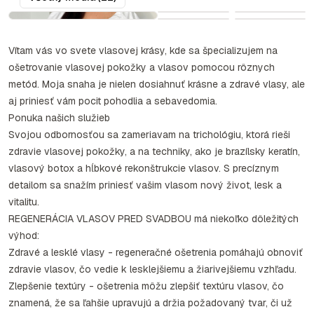
Vítam vás vo svete vlasovej krásy, kde sa špecializujem na
ošetrovanie vlasovej pokožky a vlasov pomocou rôznych
metód. Moja snaha je nielen dosiahnuť krásne a zdravé vlasy, ale
aj priniesť vám pocit pohodlia a sebavedomia.
Ponuka našich služieb
Svojou odbornosťou sa zameriavam na trichológiu, ktorá rieši
zdravie vlasovej pokožky, a na techniky, ako je brazílsky keratín,
vlasový botox a hĺbkové rekonštrukcie vlasov. S precíznym
detailom sa snažím priniesť vašim vlasom nový život, lesk a
vitalitu.
REGENERÁCIA VLASOV PRED SVADBOU má niekoľko dôležitých
výhod:
Zdravé a lesklé vlasy - regeneračné ošetrenia pomáhajú obnoviť
zdravie vlasov, čo vedie k lesklejšiemu a žiarivejšiemu vzhľadu.
Zlepšenie textúry - ošetrenia môžu zlepšiť textúru vlasov, čo
znamená, že sa ľahšie upravujú a držia požadovaný tvar, či už