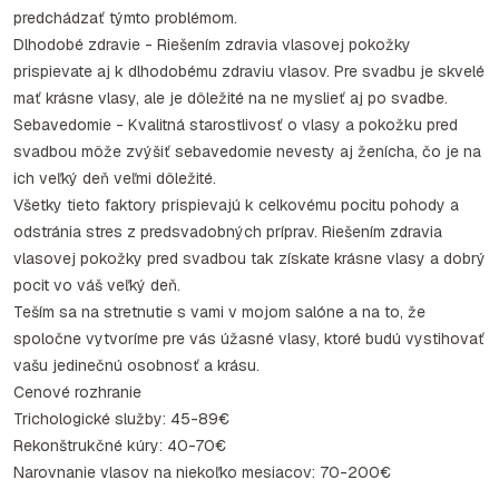
predchádzať týmto problémom.
Dlhodobé zdravie - Riešením zdravia vlasovej pokožky
prispievate aj k dlhodobému zdraviu vlasov. Pre svadbu je skvelé
mať krásne vlasy, ale je dôležité na ne myslieť aj po svadbe.
Sebavedomie - Kvalitná starostlivosť o vlasy a pokožku pred
svadbou môže zvýšiť sebavedomie nevesty aj ženícha, čo je na
ich veľký deň veľmi dôležité.
Všetky tieto faktory prispievajú k celkovému pocitu pohody a
odstránia stres z predsvadobných príprav. Riešením zdravia
vlasovej pokožky pred svadbou tak získate krásne vlasy a dobrý
pocit vo váš veľký deň.
Teším sa na stretnutie s vami v mojom salóne a na to, že
spoločne vytvoríme pre vás úžasné vlasy, ktoré budú vystihovať
vašu jedinečnú osobnosť a krásu.
Cenové rozhranie
Trichologické služby: 45-89€
Rekonštrukčné kúry: 40-70€
Narovnanie vlasov na niekoľko mesiacov: 70-200€