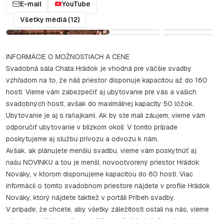
E-mail
YouTube
Všetky médiá (12)
INFORMÁCIE O MOŽNOSTIACH A CENE
Svadobná sála Chata Hrádok je vhodná pre väčšie svadby
vzhľadom na to, že náš priestor disponuje kapacitou až do 160
hostí. Vieme vám zabezpečiť aj ubytovanie pre vás a vašich
svadobných hostí, avšak do maximálnej kapacity 50 lôžok.
Ubytovanie je aj s raňajkami. Ak by ste mali záujem, vieme vám
odporučiť ubytovanie v blízkom okolí. V tomto prípade
poskytujeme aj službu prívozu a odvozu k nám.
Avšak, ak plánujete menšiu svadbu, vieme vám poskytnúť aj
našu NOVINKU a tou je menší, novootvorený priestor Hrádok
Nováky, v ktorom disponujeme kapacitou do 60 hostí. Viac
informácii o tomto svadobnom priestore nájdete v profile Hrádok
Nováky, ktorý nájdete taktiež v portáli Príbeh svadby.
V prípade, že chcete, aby všetky záležitosti ostali na nás, vieme