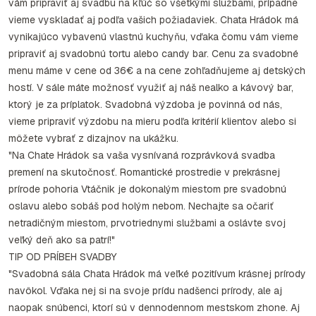
vám pripraviť aj svadbu na kľúč so všetkými službami, prípadne
vieme vyskladať aj podľa vašich požiadaviek. Chata Hrádok má
vynikajúco vybavenú vlastnú kuchyňu, vďaka čomu vám vieme
pripraviť aj svadobnú tortu alebo candy bar. Cenu za svadobné
menu máme v cene od 36€ a na cene zohľadňujeme aj detských
hostí. V sále máte možnosť využiť aj náš nealko a kávový bar,
ktorý je za príplatok. Svadobná výzdoba je povinná od nás,
vieme pripraviť výzdobu na mieru podľa kritérií klientov alebo si
môžete vybrať z dizajnov na ukážku.
"Na Chate Hrádok sa vaša vysnívaná rozprávková svadba
premení na skutočnosť. Romantické prostredie v prekrásnej
prírode pohoria Vtáčnik je dokonalým miestom pre svadobnú
oslavu alebo sobáš pod holým nebom. Nechajte sa očariť
netradičným miestom, prvotriednymi službami a oslávte svoj
veľký deň ako sa patrí!"
TIP OD PRÍBEH SVADBY
"Svadobná sála Chata Hrádok má veľké pozitívum krásnej prírody
navôkol. Vďaka nej si na svoje prídu nadšenci prírody, ale aj
naopak snúbenci, ktorí sú v dennodennom mestskom zhone. Aj