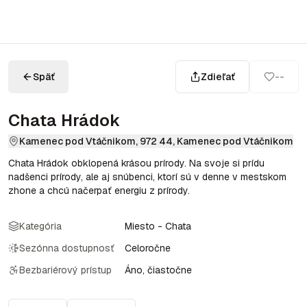
Späť
Zdieľať
--
Chata Hrádok
Kamenec pod Vtáčnikom, 972 44, Kamenec pod Vtáčnikom
Chata Hrádok obklopená krásou prírody. Na svoje si prídu
nadšenci prírody, ale aj snúbenci, ktorí sú v denne v mestskom
zhone a chcú načerpať energiu z prírody.
Kategória
Miesto - Chata
Sezónna dostupnosť
Celoročne
Bezbariérový prístup
Áno, čiastočne