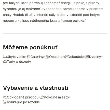
pre takých, ktorí potrebujú načerpať energiu z pokoja prírody.
Výhodou je aj možnosť svadobného obradu priamo v priestore
chaty Hrádok či už v interiéri sály alebo v exteriéri pod holým
nebom s kulisou nádherného lesa a šumom potoka."
Môžeme ponúknuť
Ubytovanie
Catering
Obsluha
Dekorácie
Kvetiny
Torty a dezerty
Vybavenie a vlastnosti
Obklopené prírodou
Pokojné miesto
Vonkajšie posezenie