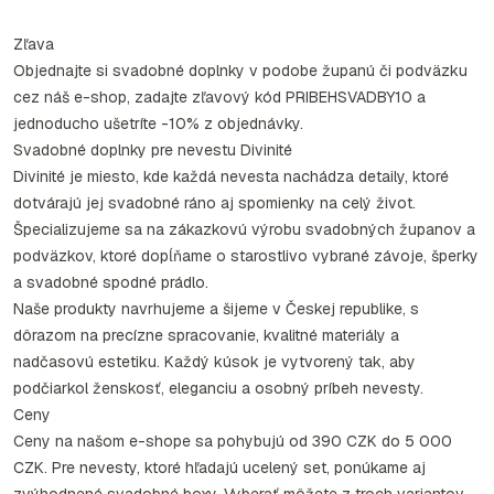
Zľava
Objednajte si svadobné doplnky v podobe županú či podväzku
cez náš e-shop, zadajte zľavový kód PRIBEHSVADBY10 a
jednoducho ušetríte -10% z objednávky.
Svadobné doplnky pre nevestu Divinité
Divinité je miesto, kde každá nevesta nachádza detaily, ktoré
dotvárajú jej svadobné ráno aj spomienky na celý život.
Špecializujeme sa na zákazkovú výrobu svadobných županov a
podväzkov, ktoré dopĺňame o starostlivo vybrané závoje, šperky
a svadobné spodné prádlo.
Naše produkty navrhujeme a šijeme v Českej republike, s
dôrazom na precízne spracovanie, kvalitné materiály a
nadčasovú estetiku. Každý kúsok je vytvorený tak, aby
podčiarkol ženskosť, eleganciu a osobný príbeh nevesty.
Ceny
Ceny na našom e-shope sa pohybujú od 390 CZK do 5 000
CZK. Pre nevesty, ktoré hľadajú ucelený set, ponúkame aj