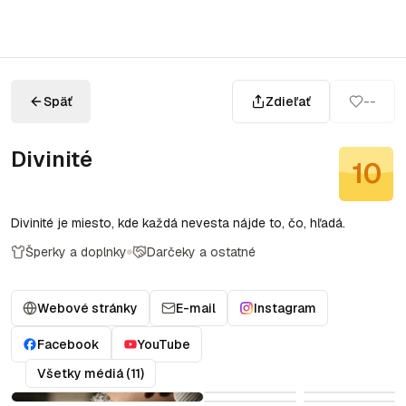
Späť
Zdieľať
--
Divinité
10
Divinité je miesto, kde každá nevesta nájde to, čo, hľadá.
Šperky a doplnky
Darčeky a ostatné
Webové stránky
E-mail
Instagram
Facebook
YouTube
Všetky médiá (11)