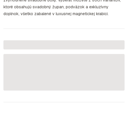
zvýhodnené svadobné boxy. Vyberať môžete z troch variantov,
ktoré obsahujú svadobný župan, podväzok a exkluzívny
doplnok, všetko zabalené v luxusnej magnetickej krabici.