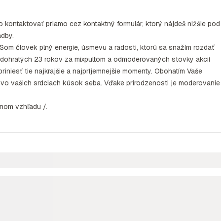
o kontaktovať priamo cez kontaktný formulár, ktorý nájdeš nižšie pod
adby.
Som človek plný energie, úsmevu a radosti, ktorú sa snažím rozdať
Odohratých 23 rokov za mixpultom a odmoderovaných stovky akcií
iniesť tie najkrajšie a najpríjemnejšie momenty. Obohatím Vaše
o vašich srdciach kúsok seba. Vďake prirodzenosti je moderovanie
tnom vzhľadu /.