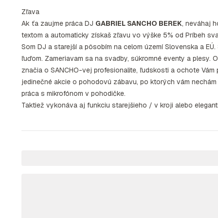
Zľava
Ak ťa zaujme práca DJ
GABRIEL SANCHO BEREK
, neváhaj h
textom a automaticky získaš zľavu vo výške 5% od Príbeh sv
Som DJ a starejší a pôsobím na celom území Slovenska a EÚ. 
ľuďom. Zameriavam sa na svadby, súkromné eventy a plesy. 
značia o SANCHO-vej profesionalite, ľudskosti a ochote Vám pr
jedinečné akcie o pohodovú zábavu, po ktorých vám nechám v
práca s mikrofónom v pohodičke.
Taktiež vykonáva aj funkciu starejšieho / v kroji alebo elegan