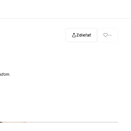
Zdieľať
--
ľuďom.