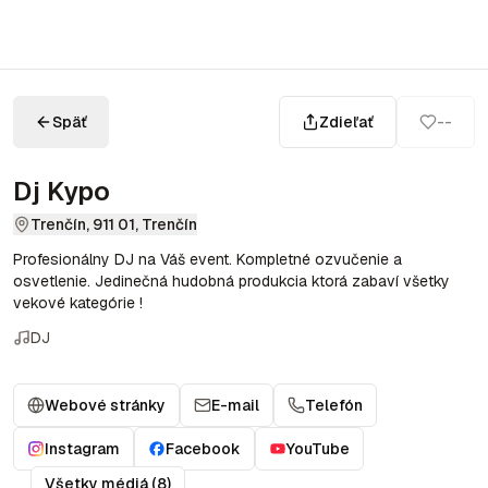
Späť
Zdieľať
--
Dj Kypo
Trenčín, 911 01, Trenčín
Profesionálny DJ na Váš event. Kompletné ozvučenie a
osvetlenie. Jedinečná hudobná produkcia ktorá zabaví všetky
vekové kategórie !
DJ
Webové stránky
E-mail
Telefón
Instagram
Facebook
YouTube
Všetky médiá (8)