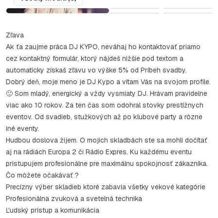
Zľava
Ak ťa zaujme práca DJ KYPO, neváhaj ho kontaktovať priamo
cez kontaktný formulár, ktorý nájdeš nižšie pod textom a
automaticky získaš zľavu vo výške 5% od Príbeh svadby.
Dobrý deň, moje meno je DJ Kypo a vítam Vás na svojom profile.
🙂 Som mladý, energický a vždy vysmiaty DJ. Hrávam pravidelne
viac ako 10 rokov. Za ten čas som odohral stovky prestížnych
eventov. Od svadieb, stužkových až po klubové party a rôzne
iné eventy.
Hudbou doslova žijem. O mojich skladbách ste sa mohli dočítať
aj na rádiách Europa 2 či Rádio Expres. Ku každému eventu
pristupujem profesionálne pre maximálnu spokojnosť zákazníka.
Čo môžete očakávať ?
Precízny výber skladieb ktoré zabavia všetky vekové kategórie
Profesionálna zvuková a svetelná technika
Ľudský prístup a komunikácia