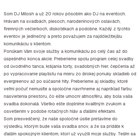
Som DJ Milosh a už 20 rokov pôsobím ako DJ na eventoch.
Hrávam na svadbách, plesoch, narodeninových oslavách,
firemných večierkoch, diskotékach a podobne. Každý z týchto
eventov je jedinečný a preto považujem za najdôležitejšiu
komunikáciu s klientom.
Ponúkam Vám svoje služby a komunikáciu po celý čas až do
úspešného konca akcie. Preberieme spolu program celej svadby
od úvodného tanca, krájania torty, svadobných hier, čepčenia až
po vypracovanie playlistu na mieru zo širokej ponuky skladieb od
evergreenov až po súčasné hity. Preberieme aj skladby, ktoré
veľmi počuť nemusíte a spoločne navrhneme aj napríklad farbu
nasvietenia priestoru, čo ešte umocní atmosféru, aby bola vaša
svadba dokonalá. Všetko ešte doplníme kvalitným zvukom a
osvetlením v podobe rotačných hláv a ďalšími efektami.
Som presvedčený, že naše spoločné úsilie pretavíme do
výsledku, ktorým bude vaša svadba snov, a že sa pridáte k
ďalším spokojným klientom, ktorí už využili moje služby. Teším sa