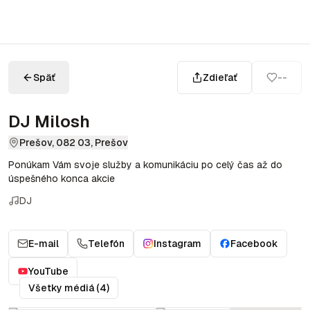
Späť
Zdieľať
--
DJ Milosh
Prešov, 082 03, Prešov
Ponúkam Vám svoje služby a komunikáciu po celý čas až do
úspešného konca akcie
DJ
E-mail
Telefón
Instagram
Facebook
YouTube
Všetky médiá (4)