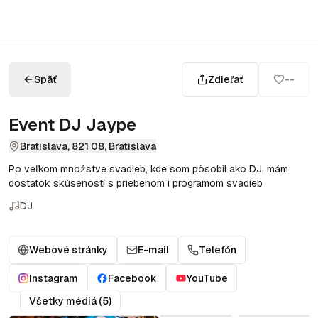
Späť
Zdieľať
--
Event DJ Jaype
Bratislava, 821 08, Bratislava
Po veľkom množstve svadieb, kde som pôsobil ako DJ, mám
dostatok skúseností s priebehom i programom svadieb
DJ
Webové stránky
E-mail
Telefón
Instagram
Facebook
YouTube
Všetky médiá (5)