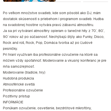
Po veľkom množstve svadieb, kde som pôsobil ako DJ, mám
dostatok skúseností s priebehom i programom svadieb. Hudba
na svadobnej hostine vytvára pravú zábavnú atmosféru.
Ja sa pri vytváraní atmosféry opieram o tanečné hity z 70´, 80´,
90´ rokov až po súčasnosť. Nechýbajú štýly ako Funky, Disco,
Rock and roll, Rock, Pop, Domáca tvorba až po Ľudové
pesničky.
Pri hraní využívam iba profesionálne ozvučenie na ktoré sa
môžem vždy spoľahnúť. Moderovanie a vkusný konferanc je pre
mňa samozrejmosť.
Moderovanie (tradície, hry)
Hudobná produkcia
Atmosférické svetlá
Profesionálne ozvučenie
Pozitívny prístup
INFORMÁCIE
Ponúkam ozvučenie, osvetlenie, bezdrôtové mikrofóny,