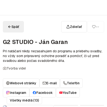
Späť
Zdieľať
--
G2 STUDIO - Ján Garan
Pri natáčaní nikdy nezasahujem do programu a priebehu svadby,
no vždy som pripravený ochotne poradiť a pomôcť, či už pred
svadbou alebo počas svadobného dňa.
Tvorba videí
Webové stránky
E-mail
Telefón
Instagram
Facebook
YouTube
Všetky médiá (13)