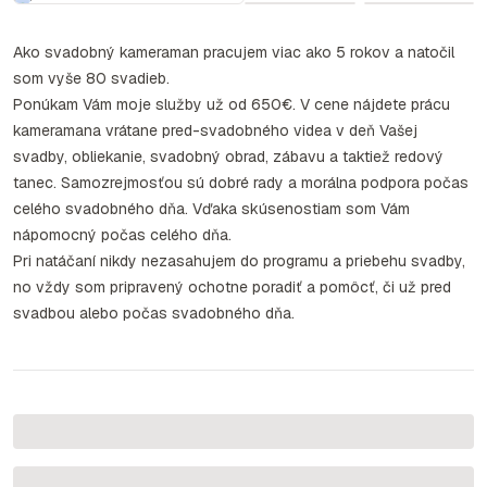
Ako svadobný kameraman pracujem viac ako 5 rokov a natočil
som vyše 80 svadieb.
Ponúkam Vám moje služby už od 650€. V cene nájdete prácu
kameramana vrátane pred-svadobného videa v deň Vašej
svadby, obliekanie, svadobný obrad, zábavu a taktiež redový
tanec. Samozrejmosťou sú dobré rady a morálna podpora počas
celého svadobného dňa. Vďaka skúsenostiam som Vám
nápomocný počas celého dňa.
Pri natáčaní nikdy nezasahujem do programu a priebehu svadby,
no vždy som pripravený ochotne poradiť a pomôcť, či už pred
svadbou alebo počas svadobného dňa.