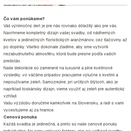
Čo vám ponúkame?
Váš výnimočný deň je pre nás rovnako dôležitý ako pre vás.
Navrhneme kompletný dizajn vašej svadby, od nádherných
kvetov a jedinečných floristických aranžmánov, cez tlačoviny až
po doplnky. Všetko dokonale zladíme, aby sme vytvorili
nezabudnuteľnú atmosféru, ktorá bude presne podľa vašich
predstáv.
Naše dekorácie sú zamerané na luxusné a plne kvetinové
výsledky, vo väčšine prípadov pracujeme výlučne s kvetmi a
nepoužívame zeleň. Samozrejme, pri určitých štýloch, ako je
napríklad toskánsky dizajn, vieme využiť aj zeleň pre autentický
vzhľad.
Vašu výzdobu doručíme kamkoľvek na Slovensku, a radi s vami
vycestujeme aj za hranice.
Cenová ponuka
Každá svadba je jedinečná, a preto sú naše cenové ponuky