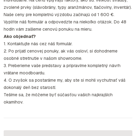
individuálne. Na cenu vplývajú faktory, ako sú: veľkosť svadby,
zvolené prvky (slávobrány, typy aranžmánov, tlačoviny, inventár).
Naše ceny pre kompletnú výzdobu začínajú od 1 600 €.
Vyplňte náš formulár a odpovedzte na niekoľko otázok. Do 48
hodín vám zašleme cenovú ponuku na mieru.
Ako objednať?
1. Kontaktujte nás cez náš formulár.
2. Po prijatí cenovej ponuky, ak vás osloví, si dohodneme
osobné stretnutie v našom showroome.
3. Preberieme vaše predstavy a pripravíme kompletný návrh
vrátane moodboardu.
4. O zvyšok sa postaráme my, aby ste si mohli vychutnať váš
dokonalý deň bez starostí.
Tešíme sa, že môžeme byť súčasťou vašich najkrajších
okamihov.