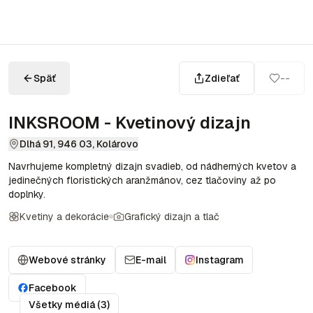
Späť
Zdieľať
--
INKSROOM - Kvetinový dizajn
Dlhá 91, 946 03, Kolárovo
Navrhujeme kompletný dizajn svadieb, od nádherných kvetov a
jedinečných floristických aranžmánov, cez tlačoviny až po
doplnky.
Kvetiny a dekorácie
Grafický dizajn a tlač
Webové stránky
E-mail
Instagram
Facebook
Všetky médiá (3)