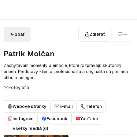
Späť
Zdieľať
--
Patrik Molčan
Zachytávam momenty a emócie, ktoré rozprávajú skutočný
príbeh. Predstavy klienta, profesionalita a originalita sú pre mňa
alfou a omegou.
Fotografia
Webové stránky
E-mail
Telefón
Instagram
Facebook
YouTube
Všetky médiá (6)