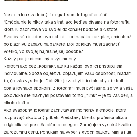
Nie som len svadobný fotograf, som fotograf emócií
"Emócia nie je nikdy taká silná, ako keď sa dívame na fotografiu,
ktorá ju zachytáva vo svojej dokonalej podobe a čistote.
Svadby sú nimi doslova nabité – od napätia, cez plač, smiech až
po bláznivú zábavu na parkete. Môj objektív musí zachytiť
všetko, vo svojej najreálnejšej podobe."
Každý pár je niečím iný a výnimočný
Nefotím ako cez „kopirák”, ale ku každej dvojici pristupujem
individuálne. Spoza objektívu objavujem vašu osobnosť, hľadám
to, čo vás vystihuje. Dôležité je zachytiť to tak, aby ste boli
obaja rovnako spokojní. Z fotografií musí byť jasné, že vy a vaša
polovička ste hlavnými postavami tohto „filmu“ – je to váš deň, a
nikoho iného.
Ako svadobný fotograf zachytávam momenty a emócie, ktoré
rozprávajú skutočný príbeh. Predstavy klienta, profesionalita a
originalita sú pre mňa alfou a omegou. Zaručujem vysokú kvalitu
za rozumnú cenu. Ponúkam na výber z dvoch balíkov, Mini a Full.