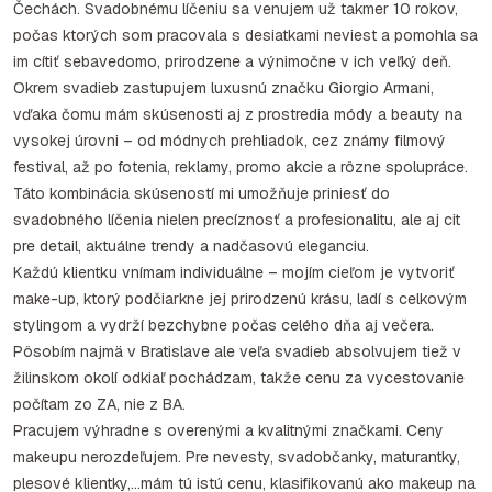
Čechách. Svadobnému líčeniu sa venujem už takmer 10 rokov,
počas ktorých som pracovala s desiatkami neviest a pomohla sa
im cítiť sebavedomo, prirodzene a výnimočne v ich veľký deň.
Okrem svadieb zastupujem luxusnú značku Giorgio Armani,
vďaka čomu mám skúsenosti aj z prostredia módy a beauty na
vysokej úrovni – od módnych prehliadok, cez známy filmový
festival, až po fotenia, reklamy, promo akcie a rôzne spolupráce.
Táto kombinácia skúseností mi umožňuje priniesť do
svadobného líčenia nielen precíznosť a profesionalitu, ale aj cit
pre detail, aktuálne trendy a nadčasovú eleganciu.
Každú klientku vnímam individuálne – mojím cieľom je vytvoriť
make-up, ktorý podčiarkne jej prirodzenú krásu, ladí s celkovým
stylingom a vydrží bezchybne počas celého dňa aj večera.
Pôsobím najmä v Bratislave ale veľa svadieb absolvujem tiež v
žilinskom okolí odkiaľ pochádzam, takže cenu za vycestovanie
počítam zo ZA, nie z BA.
Pracujem výhradne s overenými a kvalitnými značkami. Ceny
makeupu nerozdeľujem. Pre nevesty, svadobčanky, maturantky,
plesové klientky,…mám tú istú cenu, klasifikovanú ako makeup na