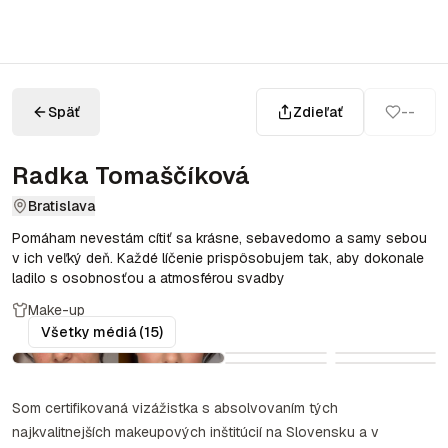
Späť
Zdieľať
--
Radka Tomaščíková
Bratislava
Pomáham nevestám cítiť sa krásne, sebavedomo a samy sebou
v ich veľký deň. Každé líčenie prispôsobujem tak, aby dokonale
ladilo s osobnosťou a atmosférou svadby
Make-up
Všetky médiá (15)
Som certifikovaná vizážistka s absolvovaním tých
najkvalitnejších makeupových inštitúcií na Slovensku a v