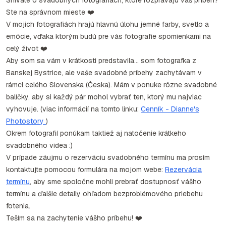
Snívate o svadobných fotografiách, ktoré rozprávajú váš príbeh?
Ste na správnom mieste ❤️
V mojich fotografiách hrajú hlavnú úlohu jemné farby, svetlo a
emócie, vďaka ktorým budú pre vás fotografie spomienkami na
celý život ❤️
Aby som sa vám v krátkosti predstavila... som fotografka z
Banskej Bystrice, ale vaše svadobné príbehy zachytávam v
rámci celého Slovenska (Česka). Mám v ponuke rôzne svadobné
balíčky, aby si každý pár mohol vybrať ten, ktorý mu najviac
vyhovuje. (viac informácií na tomto linku:
Cenník - Dianne's
Photostory
)
Okrem fotografií ponúkam taktiež aj natočenie krátkeho
svadobného videa :)
V prípade záujmu o rezerváciu svadobného termínu ma prosím
kontaktujte pomocou formulára na mojom webe:
Rezervácia
termínu
, aby sme spoločne mohli prebrať dostupnosť vášho
termínu a ďalšie detaily ohľadom bezproblémového priebehu
fotenia.
Teším sa na zachytenie vášho príbehu! ❤️