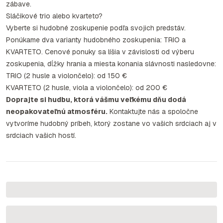
zábave.
Sláčikové trio alebo kvarteto?
Vyberte si hudobné zoskupenie podľa svojich predstáv.
Ponúkame dva varianty hudobného zoskupenia: TRIO a
KVARTETO. Cenové ponuky sa líšia v závislosti od výberu
zoskupenia, dĺžky hrania a miesta konania slávnosti nasledovne:
TRIO (2 husle a violončelo): od 150 €
KVARTETO (2 husle, viola a violončelo): od 200 €
Doprajte si hudbu, ktorá vášmu veľkému dňu dodá
neopakovateľnú atmosféru.
Kontaktujte nás a spoločne
vytvoríme hudobný príbeh, ktorý zostane vo vašich srdciach aj v
srdciach vašich hostí.