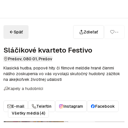
Späť
Zdieľať
--
Sláčikové kvarteto Festivo
Prešov, 080 01, Prešov
Klasická hudba, popové hity či filmové melódie hrané členmi
nášho zoskupenia vo vás vyvolajú skutočný hudobný zážitok
na akejkoľvek životnej udalosti
Kapely a hudobníci
E-mail
Telefón
Instagram
Facebook
Všetky médiá (4)