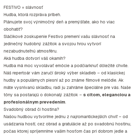
FESTIVO = slávnosť
Hudba, ktorá rozpráva príbeh.
Plánujete svoj výnimočný deň a premýšľate, ako ho viac
obohatiť?
Sláčikové zoskupenie Festivo premení vašu slávnosť na
jedinečný hudobný zážitok a svojou hrou vytvorí
nezabudnuteľnú atmosféru.
Aká hudba dotvorí váš okamih?
Hudba má moc vyvolávať emócie a podčiarknuť dôležité chvíle.
Náš repertoár vám zaručí široký výber skladieb – od klasickej
hudby a populárnych piesní až po známe filmové melódie. Ak
máte vysnívanú skladbu, radi ju zahráme špeciálne pre vás. Naše
tóny sa postarajú o dokonalý zážitok –
s citom, eleganciou a
profesionálnym prevedením
.
Svadobný obrad či hostina?
Našou hudbou vytvoríme jednu z najromantickejších chvíľ – od
usádzania hostí, cez obrad a gratulácie až po svadobnú hostinu,
počas ktorej spríjemníme vašim hosťom čas pri dobrom jedle a