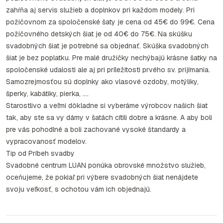
zahŕňa aj servis služieb a doplnkov pri každom modely. Pri
požičovnom za spoločenské šaty je cena od 45€ do 99€. Cena
požičovného detských šiat je od 40€ do 75€. Na skúšku
svadobných šiat je potrebné sa objednať. Skúška svadobných
šiat je bez poplatku. Pre malé družičky nechýbajú krásne šatky na
spoločenské udalosti ale aj pri príležitosti prvého sv. prijímania.
Samozrejmosťou sú doplnky ako vlasové ozdoby, motýliky,
šperky, kabátiky, pierka, ....
Starostlivo a veľmi dôkladne si vyberáme výrobcov našich šiat
tak, aby ste sa vy dámy v šatách cítili dobre a krásne. A aby boli
pre vás pohodlné a boli zachované vysoké štandardy a
vypracovanosť modelov.
Tip od Príbeh svadby
Svadobné centrum LUAN ponúka obrovské množstvo služieb,
oceňujeme, že pokiaľ pri výbere svadobných šiat nenájdete
svoju veľkosť, s ochotou vám ich objednajú.