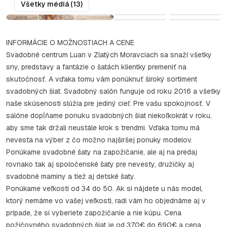
Všetky médiá (13)
INFORMÁCIE O MOŽNOSTIACH A CENE
Svadobné centrum Luan v Zlatých Moravciach sa snaží všetky
sny, predstavy a fantázie o šatách klientky premeniť na
skutočnosť. A vďaka tomu vám ponúknuť široký sortiment
svadobných šiat. Svadobný salón funguje od roku 2016 a všetky
naše skúsenosti slúžia pre jediný cieľ. Pre vašu spokojnosť. V
salóne dopĺňame ponuku svadobných šiat niekoľkokrát v roku,
aby sme tak držali neustále krok s trendmi. Vďaka tomu má
nevesta na výber z čo možno najširšej ponuky modelov.
Ponúkame svadobné šaty na zapožičanie, ale aj na predaj
rovnako tak aj spoločenské šaty pre nevesty, družičky aj
svadobné maminy a tiež aj detské šaty.
Ponúkame veľkosti od 34 do 50. Ak si nájdete u nás model,
ktorý nemáme vo vašej veľkosti, radi vám ho objednáme aj v
prípade, že si vyberiete zapožičanie a nie kúpu. Cena
požičovného svadobných šiat je od 370€ do 690€ a cena