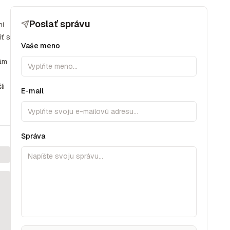
Poslať správu
ní
iť s
Vaše meno
Vám
li
E-mail
Správa