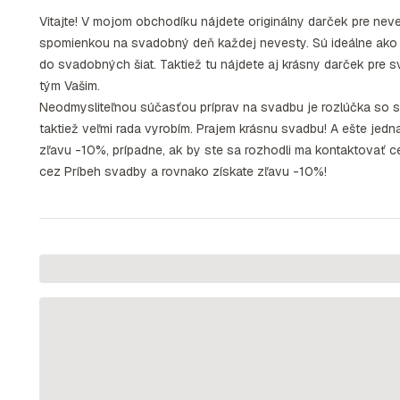
Vitajte! V mojom obchodíku nájdete originálny darček pre nev
spomienkou na svadobný deň každej nevesty. Sú ideálne ako o
do svadobných šiat. Taktiež tu nájdete aj krásny darček pre 
tým Vašim.
Neodmysliteľnou súčasťou príprav na svadbu je rozlúčka so s
taktiež veľmi rada vyrobím. Prajem krásnu svadbu! A ešte jed
zľavu -10%, prípadne, ak by ste sa rozhodli ma kontaktovať ce
cez Príbeh svadby a rovnako získate zľavu -10%!