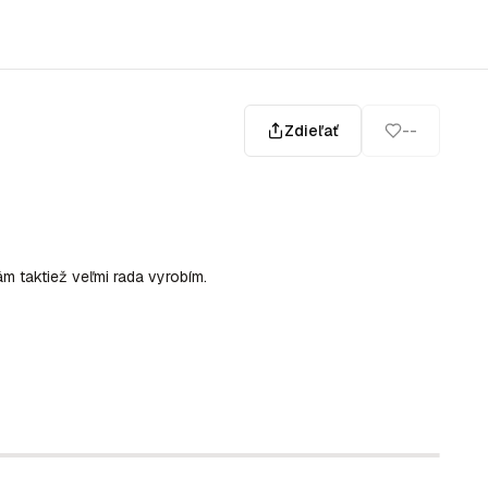
Zdieľať
--
m taktiež veľmi rada vyrobím.