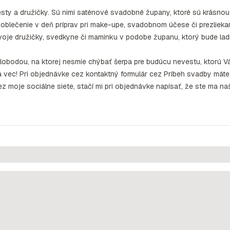
esty a družičky. Sú nimi saténové svadobné župany, ktoré sú krásnou
blečenie v deň príprav pri make-upe, svadobnom účese či prezlieka
svoje družičky, svedkyne či maminku v podobe županu, ktorý bude lad
lobodou, na ktorej nesmie chýbať šerpa pre budúcu nevestu, ktorú 
na vec! Pri objednávke cez kontaktný formulár cez Príbeh svadby máte
z moje sociálne siete, stačí mi pri objednávke napísať, že ste ma naš