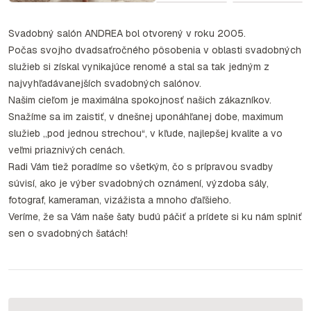
Svadobný salón ANDREA bol otvorený v roku 2005.
Počas svojho dvadsaťročného pôsobenia v oblasti svadobných
služieb si získal vynikajúce renomé a stal sa tak jedným z
najvyhľadávanejších svadobných salónov.
Našim cieľom je maximálna spokojnosť našich zákazníkov.
Snažíme sa im zaistiť, v dnešnej uponáhľanej dobe, maximum
služieb „pod jednou strechou“, v kľude, najlepšej kvalite a vo
veľmi priaznivých cenách.
Radi Vám tiež poradíme so všetkým, čo s prípravou svadby
súvisí, ako je výber svadobných oznámení, výzdoba sály,
fotograf, kameraman, vizážista a mnoho ďaľšieho.
Veríme, že sa Vám naše šaty budú páčiť a prídete si ku nám splniť
sen o svadobných šatách!