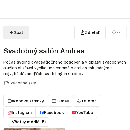
Späť
Zdieľať
--
Svadobný salón Andrea
Počas svojho dvadsaťročného pôsobenia v oblasti svadobných
služieb si získal vynikajúce renomé a stal sa tak jedným z
najvyhľadávanejších svadobných salónov.
Svadobné šaty
Webové stránky
E-mail
Telefón
Instagram
Facebook
YouTube
Všetky médiá (5)